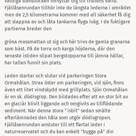
väldiga stenblocken förflyttar dig till trollens värld.
Fjällåsenrundan tillhör inte de längsta lederna i området
men de 2,5 kilometrarna kommer med all säkerhet få dig
att slappna av och låta tankarna flyga iväg. I de fuktigare
partierna breder den
gröna mossmattan ut sig och här trivs de gamla granarna
som bäst. På de torra och karga höjderna, där den
senaste istiden slipat bergstopparna till jämna hällar,
har tallen funnit sin plats.
Leden startar och slutar vid parkeringen Stora
Ormahålan. Strax öster om parkeringen, vid sjön, finns
även ett litet vindskydd med grillplats. Sjön Ormahålan
är en sk. dödisgrop. Den bildades efter att en stor bit av
en glaciär blivit liggande och omgivits av tillflödande
sediment. När denna stora ”isbit” sedan smälte
efterlämnades den håla som utgör dödisgropen.
Fjällåsenrundan ansluter till ett flertal leder i
naturreservatet och du kan enkelt ”bygga på” din