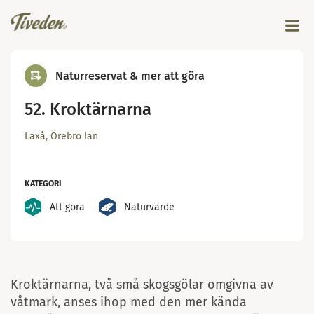
Naturreservat & mer att göra
52. Kroktärnarna
Laxå, Örebro län
KATEGORI
Att göra
Naturvärde
Foto Malin Björn
Kroktärnarna, två små skogsgölar omgivna av
våtmark, anses ihop med den mer kända