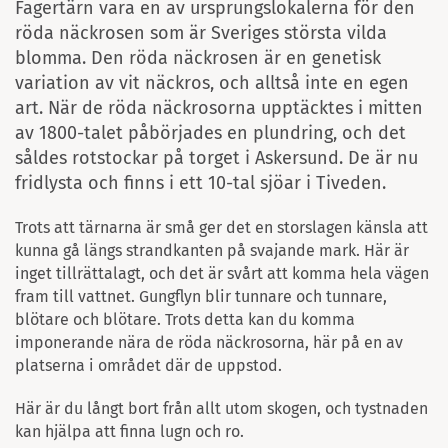
Fagertärn vara en av ursprungslokalerna för den
röda näckrosen som är Sveriges största vilda
blomma. Den röda näckrosen är en genetisk
variation av vit näckros, och alltså inte en egen
art. När de röda näckrosorna upptäcktes i mitten
av 1800-talet påbörjades en plundring, och det
såldes rotstockar på torget i Askersund. De är nu
fridlysta och finns i ett 10-tal sjöar i Tiveden.
Trots att tärnarna är små ger det en storslagen känsla att
kunna gå längs strandkanten på svajande mark. Här är
inget tillrättalagt, och det är svårt att komma hela vägen
fram till vattnet. Gungflyn blir tunnare och tunnare,
blötare och blötare. Trots detta kan du komma
imponerande nära de röda näckrosorna, här på en av
platserna i området där de uppstod.
Här är du långt bort från allt utom skogen, och tystnaden
kan hjälpa att finna lugn och ro.