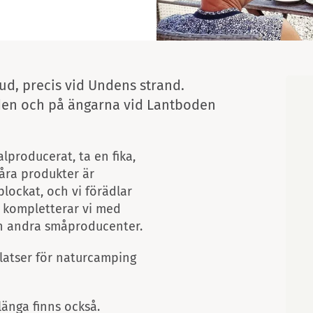
Karta
ud, precis vid Undens strand.
den och på ängarna vid Lantboden
lproducerat, ta en fika,
Våra produkter är
lockat, och vi förädlar
t kompletterar vi med
ån andra småproducenter.
platser för naturcamping
änga finns också.