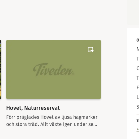
Ö
T
T
Hovet, Naturreservat
Förr präglades Hovet av ljusa hagmarker
T
och stora träd. Allt växte igen under se...