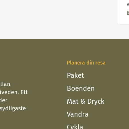
W
Planera din resa
Paket
llan
Boenden
iveden. Ett
der
Mat & Dryck
 sydligaste
Vandra
Cykla