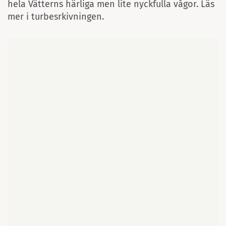
hela Vätterns härliga men lite nyckfulla vågor. Läs
mer i turbesrkivningen.
Karta