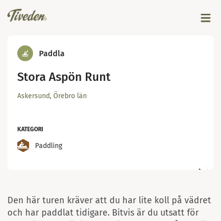
Paddla
Stora Aspön Runt
Askersund, Örebro län
KATEGORI
Paddla i Norra Vätterns skärgård foto: Kersti Beck
Paddling
Larsson
Den här turen kräver att du har lite koll på vädret
och har paddlat tidigare. Bitvis är du utsatt för