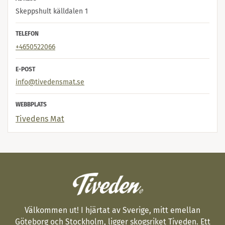
Skeppshult källdalen 1
TELEFON
+4650522066
E-POST
info@tivedensmat.se
WEBBPLATS
Tivedens Mat
Välkommen ut! I hjärtat av Sverige, mitt emellan
Göteborg och Stockholm, ligger skogsriket Tiveden. Ett