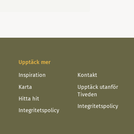
ler kollega en unik ...
vargledenLilla kungsledenVid sta
Upptäck mer
Inspiration
Kontakt
Karta
Upptäck utanför
Tiveden
Hitta hit
Integritetspolicy
Integritetspolicy