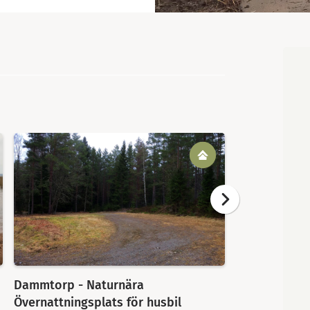
Karta
Dammtorp - Naturnära
Larsson Spor
Övernattningsplats för husbil
Är du fiskeintr