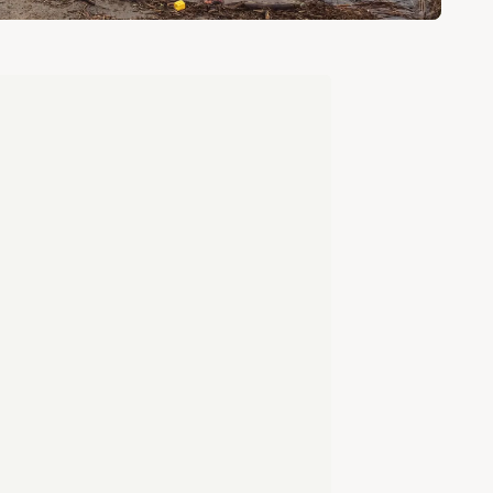
tfiske
Startplats cykling Sannerud
esserad eller vill du ge din
Här startar cykellederna:Kolarl