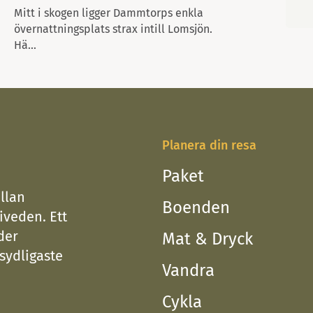
vän, släkting el
Mitt i skogen ligger Dammtorps enkla
övernattningsplats strax intill Lomsjön.
Hä...
Planera din resa
Paket
llan
Boenden
iveden. Ett
der
Mat & Dryck
 sydligaste
Vandra
Cykla